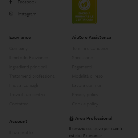
Facebook
svuotamento e perdita di
tono, macchie/discromie
Instagram
cutanee. Scolpisce e riempie
visibilmente, illumina.
Exuviance
Aiuto e Assistenza
Company
Termini e condizioni
Il metodo Exuviance
Spedizione
Ingredienti principali
Pagamenti
Trattamenti professionali
Modalità di reso
I nostri consigli
Lavora con noi
Trova il tuo centro
Privacy policy
Contattaci
Cookie policy
Area Professional
Account
Il servizio esclusivo per i centri
Il tuo profilo
estetici Exuviance