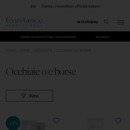
Siamo i rivenditori ufficiali italiani
HOME
SHOP
NECESSITÀ
OCCHIAIE O/E BORSE
/
/
/
Occhiaie o/e borse
Filtri
-10%