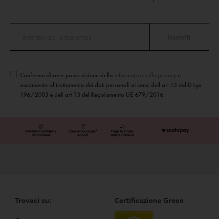
Il super-concentrato ‘tutto in
uno’, integrato dal brevettato e
innovativo MicroDiPeptide229
Un “super-siero” completo e
delicato, per la rapida e
visibile diminuzione di ogni
Confermo di aver preso visione della
informativa sulla privacy
e
segno dell’invecchiamento
acconsento al trattamento dei dati personali ai sensi dell art 13 del D Lgs
cutaneo
196/2003 e dell art 13 del Regolamento UE 679/2016
La formulazione è potente e
altamente tecnologica.
Contiene:
MicroDiPeptide229, Aminofil,
Gluconolattone, Acido
Ialuronico ed un complesso di
estratti vegetali alpini
Indicato per pelli che
presentano vari inestetismi,
anche
Trovaci su:
Certificazione Green
contemporaneamente, tra
cui rughe anche profonde,