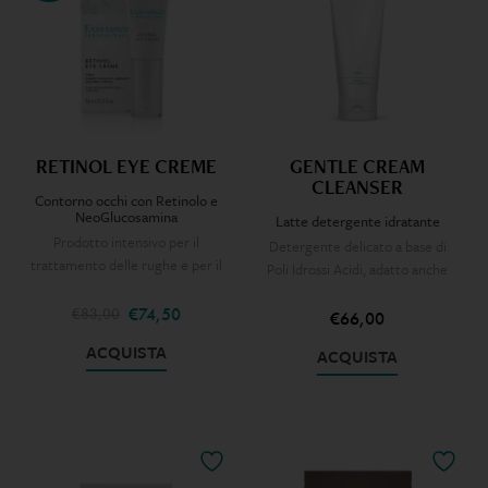
RETINOL EYE CREME
GENTLE CREAM
CLEANSER
Contorno occhi con Retinolo e
NeoGlucosamina
Latte detergente idratante
Prodotto intensivo per il
Detergente delicato a base di
trattamento delle rughe e per il
Poli Idrossi Acidi, adatto anche
ringiovanimento completo della
alle pelli più sensibili
zona perioculare.
€
74,50
Crema detergente e
€
83,00
€
66,00
struccante molto delicata, ad
Volumizzante e rassodante a
ACQUISTA
ACQUISTA
azione fortemente idratante
livello del derma; effetto
Contiene Poli-idrossi Acidi
lifting per il contorno occhi;
Molto indicata per pelli
Formulato con Retinolo
mature, secche e
micro-incapsulato a rilascio
sensibili/reattive
graduale, abbinato con
NeoGlucosamina. Inoltre,
Sostituisce GENTLE CLEANSING