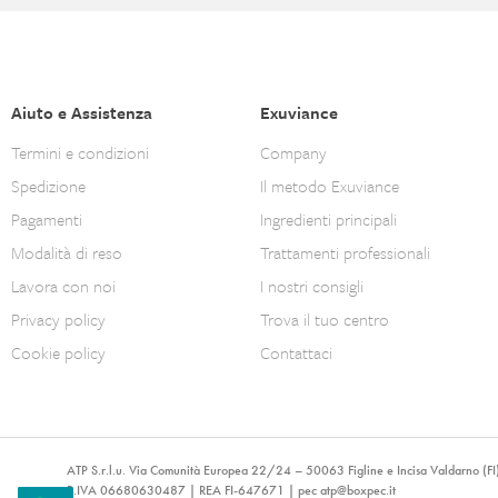
Aiuto e Assistenza
Exuviance
Termini e condizioni
Company
Spedizione
Il metodo Exuviance
Pagamenti
Ingredienti principali
Modalità di reso
Trattamenti professionali
Lavora con noi
I nostri consigli
Privacy policy
Trova il tuo centro
Cookie policy
Contattaci
ATP S.r.l.u. Via Comunità Europea 22/24 – 50063 Figline e Incisa Valdarno (FI
P.IVA 06680630487 | REA FI-647671 | pec
atp@boxpec.it