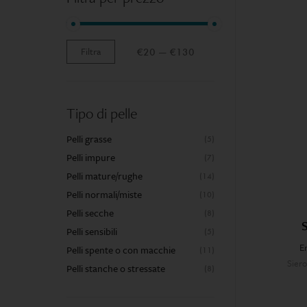
Filtra
Prezzo:
€20
—
€130
Tipo di pelle
Pelli grasse
(5)
Pelli impure
(7)
Pelli mature/rughe
(14)
Pelli normali/miste
(10)
Pelli secche
(8)
Pelli sensibili
(5)
En
Pelli spente o con macchie
(11)
Siero
Pelli stanche o stressate
(8)
c