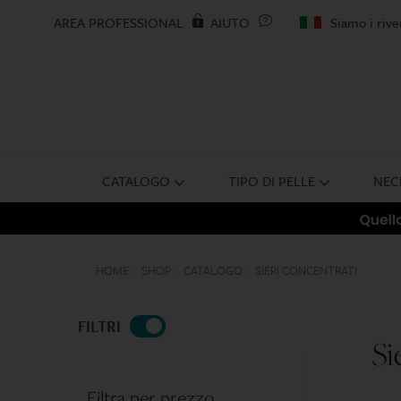
AREA PROFESSIONAL
AIUTO
Siamo i riven
CATALOGO
TIPO DI PELLE
NEC
HOME
SHOP
CATALOGO
SIERI CONCENTRATI
/
/
/
FILTRI
Si
Filtra per prezzo