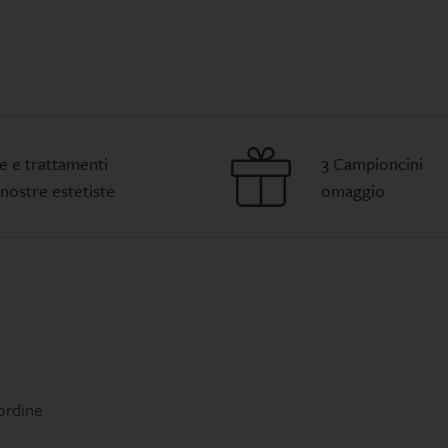
li estratto di
Specifico per le manifestazioni della pelle
impura o acneica su viso e corpo
sistemi di
Sostituisce BLEMISH TREATMENT GEL 15 g
to tutte le
GHTENING
e e trattamenti
3 Campioncini
 nostre estetiste
omaggio
 ordine