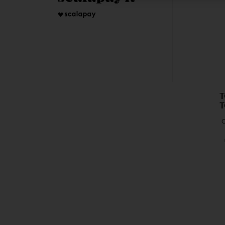
T
T
C
Au