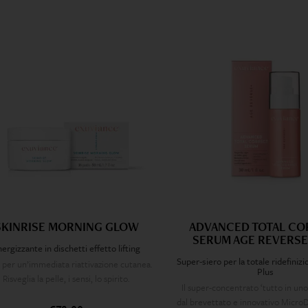
SKINRISE MORNING GLOW
ADVANCED TOTAL CO
SERUM AGE REVERSE
ergizzante in dischetti effetto lifting
Super-siero per la totale ridefinizi
 per un’immediata riattivazione cutanea.
Plus
Risveglia la pelle, i sensi, lo spirito.
Il super-concentrato ‘tutto in uno
A base di Acido Lattobionico combinato
dal brevettato e innovativo Micro
on estratto di tè verde, Vitamine A,C, E,