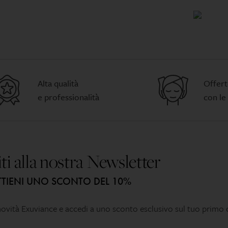
oltre a ingredienti vegetali qua
liquirizia
Agisce attivamente sui vari 
riduzione del pigmento. Adat
tipologie di pelle.
Sostituisce (OPTILIGHT) BRI
SERUM 30 ml.
Alta qualità
Offert
e professionalità
con le
iti alla nostra Newsletter
TIENI UNO SCONTO DEL 10%
 novità Exuviance e accedi a uno sconto esclusivo sul tuo primo