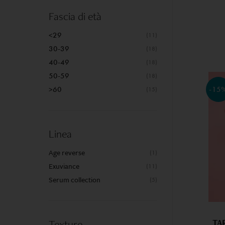
Fascia di età
E
<29
(11)
30-39
(18)
i
40-49
(18)
50-59
I
(18)
d
-15
>60
(15)
p
So
Linea
Age reverse
(1)
Exuviance
(11)
Serum collection
(5)
TA
Texture