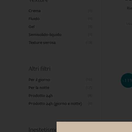
Ri
Crema
(1)
Fluido
(1)
Idr
Gel
(5)
delle
Semisolido-liquido
(1)
Texture sierosa
(13)
U
cont
p
• Ne
Altri filtri
dimi
rughe
Per il giorno
(10)
-11
ialu
Per la notte
(17)
• Cit
Prodotto 24h
(8)
rimpo
Prodotto 24h (giorno e notte)
(8)
• Pept
Non 
senz
Inestetismo