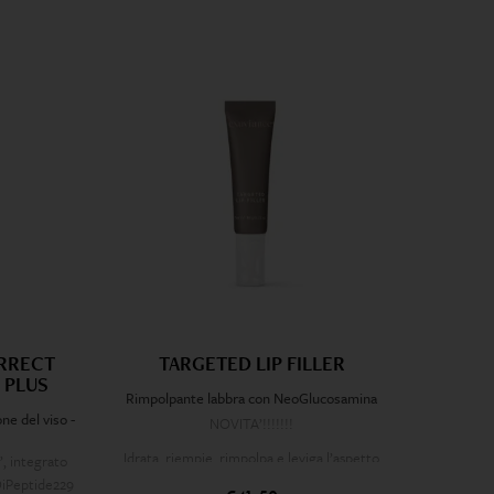
RRECT
TARGETED LIP FILLER
 PLUS
Rimpolpante labbra con NeoGlucosamina
one del viso -
NOVITA’!!!!!!!
Idrata, riempie, rimpolpa e leviga l’aspetto
’, integrato
delle labbra e del loro contorno, ma anche del
DiPeptide229