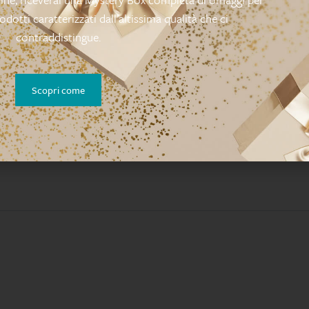
rodotti caratterizzati dall’altissima qualità che ci
contraddistingue.
Ancora non ci sono recensioni.
Scopri come
ptide”
igatori sono contrassegnati
*