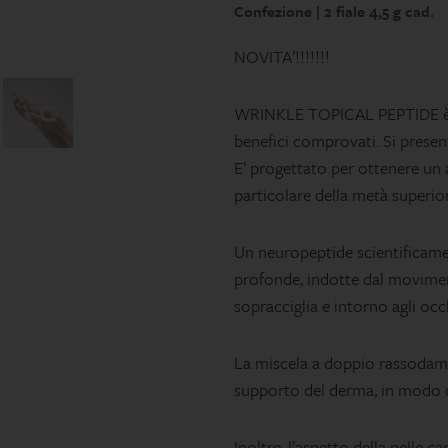
Confezione | 2 fiale 4,5 g cad.
NOVITA’!!!!!!!
WRINKLE TOPICAL PEPTIDE è un
benefici comprovati. Si present
E’ progettato per ottenere un a
particolare della metà superior
Un neuropeptide scientificame
profonde, indotte dal moviment
sopracciglia e intorno agli occ
La miscela a doppio rassodamen
supporto del derma, in modo c
Inoltre, l’aspetto della pelle c