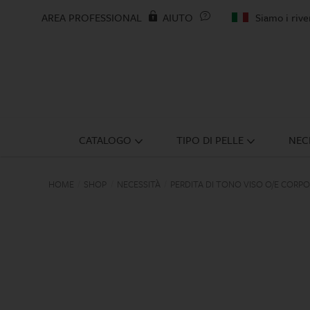
AREA PROFESSIONAL
AIUTO
Siamo i riven
CATALOGO
TIPO DI PELLE
NEC
HOME
SHOP
NECESSITÀ
PERDITA DI TONO VISO O/E CORPO
/
/
/