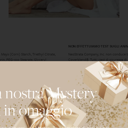
NON EFFETTUIAMO TEST SUGLI ANI
 Mays (Corn) Starch, Triethyl Citrate,
NeoStrata Company, Inc. non conduce test
rin, PEG-100 Stearate, Glyceryl
Coverblend®. Tutti i test di sicurezza d
 Aminopropyl Dimethicone, Polyacrylate
sperimentazioni in vitro.
odium EDTA, Caprylyl, Glycol, Xanthan
NeoStrata Company, Inc. usa solo ingredi
internazionale. Però, NeoStrata Company,
storicamente condotto nessun test sugli
a nostra Mystery
 in omaggio
dine, riceverai una Mystery Box completa di omaggi per