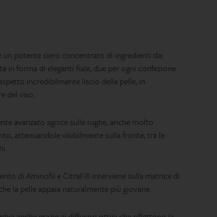
 potente siero concentrato di ingredienti dai
a in forma di eleganti fiale, due per ogni confezione.
spetto incredibilmente liscio della pelle, in
e del viso.
nte avanzato agisce sulle rughe, anche molto
o, attenuandole visibilmente sulla fronte, tra le
hi.
to di Aminofil e CitraFill interviene sulla matrice di
he la pelle appaia naturalmente più giovane.
ambia anche grazie ai diffusori ottici che riflettono la