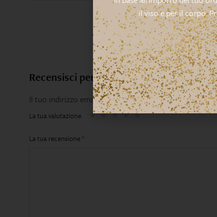
il viso e per il corpo. P
Recensisci per primo “Wrinkle Topical Pe
Il tuo indirizzo email non sarà pubblicato.
I campi obbl
La tua valutazione
La tua recensione
*