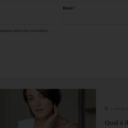
Email
*
 prossima volta che commento.
2 minuti 
Qual è i