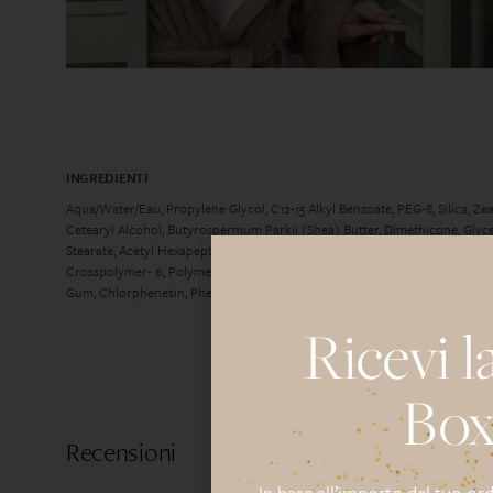
INGREDIENTI
Aqua/Water/Eau, Propylene Glycol, C12-15 Alkyl Benzoate, PEG-8, Silica, Zea
Cetearyl Alcohol, Butyrospermum Parkii (Shea) Butter, Dimethicone, Glyce
Stearate, Acetyl Hexapeptide-8, Acetyl Tyrosinamide, Tocopheryl Acetate,
Crosspolymer- 6, Polymethylsilsesquioxane, Polypropylsilsesquioxane, Dis
Gum, Chlorphenesin, Phenoxyethanol, Yellow 5 (CI 19140).
Ricevi l
Box
Recensioni
In base all’importo del tuo or