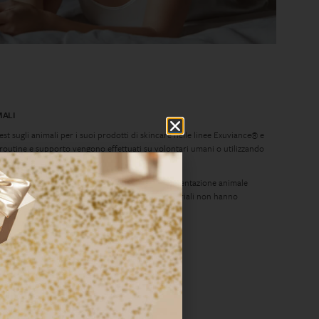
MALI
 sugli animali per i suoi prodotti di skincare nelle linee Exuviance® e
i routine e supporto vengono effettuati su volontari umani o utilizzando
enti di aziende che rispettano i divieti di sperimentazione animale
 Inc. non garantisce che tutti i fornitori di materiali non hanno
 animali.