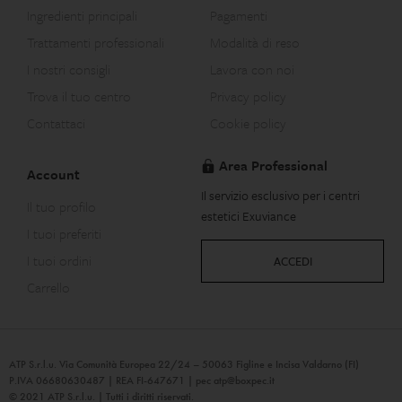
Ingredienti principali
Pagamenti
Trattamenti professionali
Modalità di reso
I nostri consigli
Lavora con noi
Trova il tuo centro
Privacy policy
Contattaci
Cookie policy
Area Professional
Account
Il servizio esclusivo per i centri
Il tuo profilo
estetici Exuviance
I tuoi preferiti
I tuoi ordini
ACCEDI
Carrello
ATP S.r.l.u. Via Comunità Europea 22/24 – 50063 Figline e Incisa Valdarno (FI)
P.IVA 06680630487 | REA FI-647671 | pec
atp@boxpec.it
© 2021 ATP S.r.l.u. | Tutti i diritti riservati.