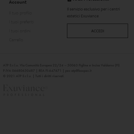
Account
Il servizio esclusivo per i centri
Il tuo profilo
estetici Exuviance
I tuoi preferiti
I tuoi ordini
ACCEDI
Carrello
ATP S.r.l.u. Via Comunità Europea 22/24 – 50063 Figline e Incisa Valdarno (FI)
P.IVA 06680630487 | REA FI-647671 | pec
atp@boxpec.it
© 2021 ATP S.r.l.u. | Tutti i diritti riservati.