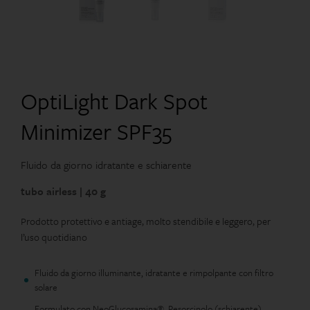
OptiLight Dark Spot
Minimizer SPF35
Fluido da giorno idratante e schiarente
tubo airless | 40 g
Prodotto protettivo e antiage, molto stendibile e leggero, per
l’uso quotidiano
Fluido da giorno illuminante, idratante e rimpolpante con filtro
solare
Formulato con NeoGlucosamina®, Resorcinolo (schiarente),