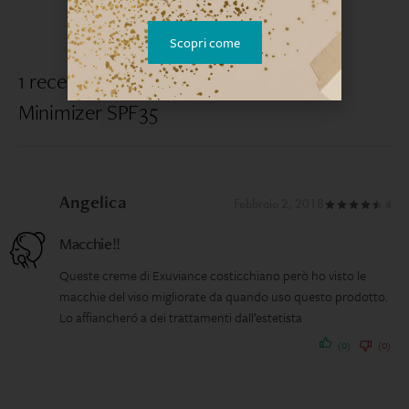
Scopri come
1 recensione per
OptiLight Dark Spot
Minimizer SPF35
Angelica
Febbraio 2, 2018
Macchie!!
Queste creme di Exuviance costicchiano però ho visto le
macchie del viso migliorate da quando uso questo prodotto.
Lo affiancheró a dei trattamenti dall’estetista
(0)
(0)