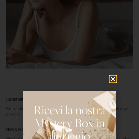
INGREDIENTI
Ricevi la nostra
Per la lista completa degli ingredienti; fare riferimento alle schede dei singoli
prodotti.
Mystery Box in
NON EFFETTUIAMO TEST SUGLI ANIMALI
omaggio
NeoStrata Company, Inc. non conduce test sugli animali per i suoi prodotti di