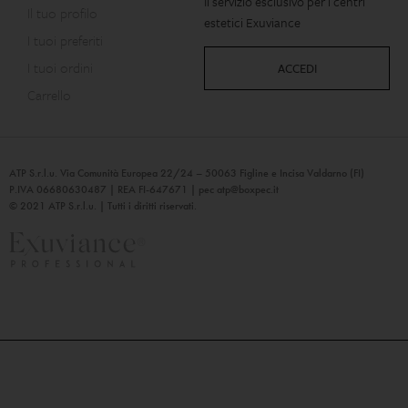
Il servizio esclusivo per i centri
Il tuo profilo
estetici Exuviance
I tuoi preferiti
I tuoi ordini
ACCEDI
Carrello
ATP S.r.l.u. Via Comunità Europea 22/24 – 50063 Figline e Incisa Valdarno (FI)
P.IVA 06680630487 | REA FI-647671 | pec
atp@boxpec.it
© 2021 ATP S.r.l.u. | Tutti i diritti riservati.