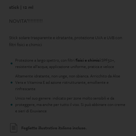
stick | 12 ml
NOVITA’!!!!!!!!!!
Stick solare trasparente e idratante, protezione UVA e UVB con
filtri fisici e chimici
Protezione a largo spettro, con filtri
fisici e chimici
SPF50+,
resistente all’acqua; applicazione uniforme, pratica e veloce
Altamente idratante, non unge, non sbianca. Arricchito da Aloe
Vera e Vitamina E ad azione ristrutturante, emolliente e
rinfrescante
Unico nel suo genere: indicato per zone molto sensibili e da
proteggere, ma anche per tutto il viso. Si può abbinare con creme
e sieri di Exuviance
Foglietto illustrativo italiano incluso.