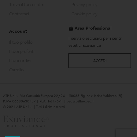
Trova il tuo centro
Privacy policy
Contattaci
Cookie policy
Area Professional
Account
Il servizio esclusivo per i centri
Il tuo profilo
estetici Exuviance
I tuoi preferiti
I tuoi ordini
ACCEDI
Carrello
ATP S.r.l.u. Via Comunità Europea 22/24 – 50063 Figline e Incisa Valdarno (FI)
P.IVA 06680630487 | REA FI-647671 | pec
atp@boxpec.it
© 2021 ATP S.r.l.u. | Tutti i diritti riservati.