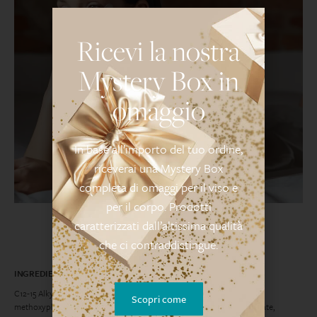
Ricevi la nostra
Mystery Box in
omaggio
In base all’importo del tuo ordine,
riceverai una Mystery Box
completa di omaggi per il viso e
per il corpo. Prodotti
caratterizzati dall’altissima qualità
che ci contraddistingue.
INGREDIENTI
C12-15 Alkyl benzoate, Synthetic beeswax, Bis-ethylhexyloxyphenol
Scopri come
methoxyphenyl triazine, Diethylamino hydroxybenzoyl hexyl benzoate,