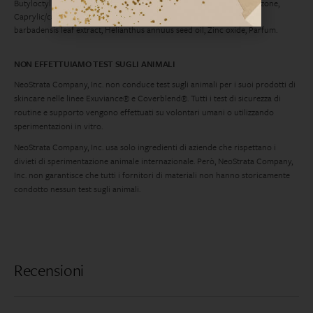
Butyloctyl salicylate, Diethylhexyl butamido triazone, Ethylhexyl triazone,
Caprylic/capric triglyceride, Dimethyl capramide, Tocopherol, Aloe
barbadensis leaf extract, Helianthus annuus seed oil, Zinc oxide, Parfum.
NON EFFETTUIAMO TEST SUGLI ANIMALI
NeoStrata Company, Inc. non conduce test sugli animali per i suoi prodotti di
skincare nelle linee Exuviance® e Coverblend®. Tutti i test di sicurezza di
routine e supporto vengono effettuati su volontari umani o utilizzando
sperimentazioni in vitro.
NeoStrata Company, Inc. usa solo ingredienti di aziende che rispettano i
divieti di sperimentazione animale internazionale. Però, NeoStrata Company,
Inc. non garantisce che tutti i fornitori di materiali non hanno storicamente
condotto nessun test sugli animali.
Recensioni